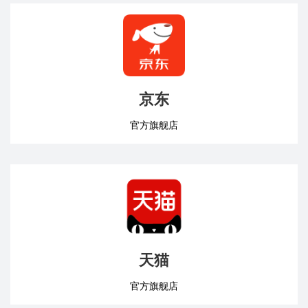
京东
官方旗舰店
天猫
官方旗舰店