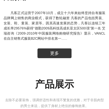
凡客正式运营于2007年10月，成立十六年来始终坚持自有服装
品牌网上销售的商业模式，获得了数轮融资 凡客的产品包括男装、
女装、鞋、童装、家居等。因其高速发展的态势，凡客以连续三年
成长率29576%获得“德勤2009高科技高成长亚太区500强”第一名 艾
瑞咨询《2009-2010年中国服装网络购物研究报告》显示，VANCL
在自主销售式服装B2C网站中排名第一......
更多
产品展示
去除不必要装饰，强调舒适性和表现不繁复的优雅，对于非肌肉型
的男士来说，提供了身材上绝佳的修饰效果。