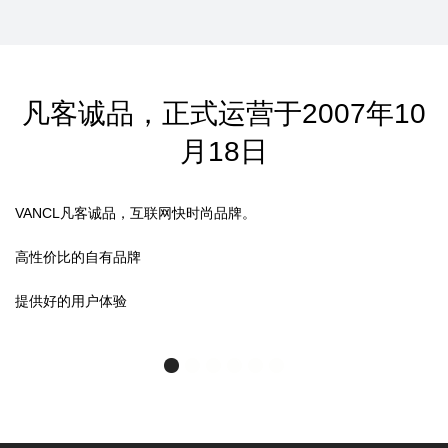
凡客诚品，正式运营于2007年10
月18日
VANCL凡客诚品，互联网快时尚品牌。
高性价比的自有品牌
提供好的用户体验